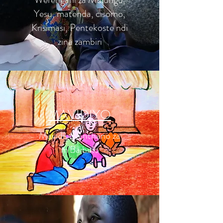
Yesu, matenda, cisomo,
Krisimasi, Pentekoste ndi
zina zambiri
MAVIDIYO
Mavidiyo a nthano za
m'Baibulo