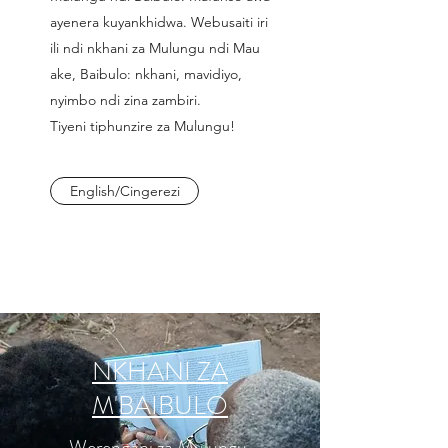
ayenera kuyankhidwa. Webusaiti iri
ili ndi nkhani za Mulungu ndi Mau
ake, Baibulo: nkhani, mavidiyo,
nyimbo ndi zina zambiri.
Tiyeni tiphunzire za Mulungu!
English/Cingerezi
NKHANI ZA
M'BAIBULO
Werengani za Mulungu,