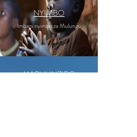
NYIMBO
Imbani nyimbo za Mulungu
MAPHUNZIRO
ENA
Malongosoledwe,
maphunziro a anyamata ndi
atsikana, maphunziro a
m'Baibulo ndi zina zambiri