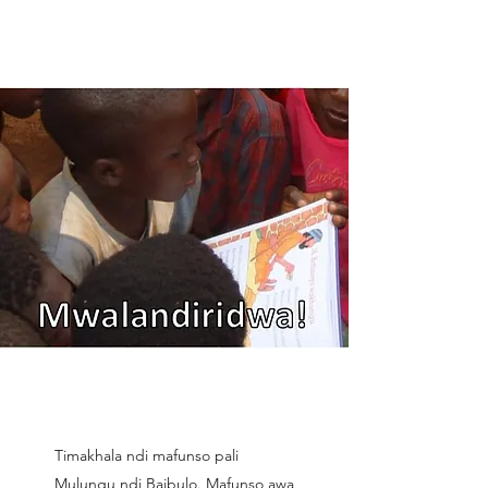
CUMA CA M'BAIBULO
Timakhala ndi mafunso pali
Mulungu ndi Baibulo. Mafunso awa