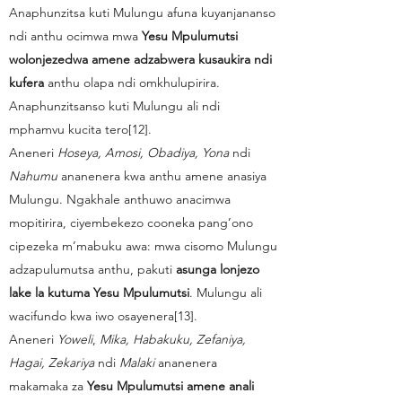
Anaphunzitsa kuti Mulungu afuna kuyanjananso
ndi anthu ocimwa mwa
Yesu Mpulumutsi
wolonjezedwa amene adzabwera kusaukira ndi
kufera
anthu olapa ndi omkhulupirira.
Anaphunzitsanso kuti Mulungu ali ndi
mphamvu kucita tero[12].
Aneneri
Hoseya, Amosi, Obadiya, Yona
ndi
Nahumu
ananenera kwa anthu amene anasiya
Mulungu. Ngakhale anthuwo anacimwa
mopitirira, ciyembekezo cooneka pang’ono
cipezeka m’mabuku awa: mwa cisomo Mulungu
adzapulumutsa anthu, pakuti
asunga lonjezo
lake la kutuma Yesu Mpulumutsi
. Mulungu ali
wacifundo kwa iwo osayenera[13].
Aneneri
Yoweli
,
Mika, Habakuku, Zefaniya,
Hagai, Zekariya
ndi
Malaki
ananenera
makamaka za
Yesu Mpulumutsi amene anali