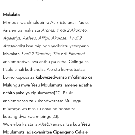
Makalata
M’modzi wa okhulupirira Acikristu anali Paulo.
Analemba makalata
Aroma, 1 ndi 2 Akorinto,
Agalatiya, Aefeso, Afilipi, Akolose, 1 ndi 2
Atesalonika
kwa mipingo yacikristu yatsopano.
Makalata
1 ndi 2 Timoteo, Tito
ndi
Filemoni
analembedwa kwa anthu pa okha. Colinga ca
Paulo cinali kuthandiza Akristu kumvetsetsa
bwino koposa za
kubwezedwanso m’cifanizo ca
Mulungu mwa Yesu Mpulumutsi amene adatha
nchito yake ya cipulumutso
[22]. Paulo
analembanso za kukondweretsa Mulungu
m’umoyo wa masiku onse ndiponso za
kupangidwa kwa mipingo[23].
Wolemba kalata la
Ahebri
anawalitsa kuti
Yesu
Mpulumutsi adakwaniritsa Cipangano Cakale