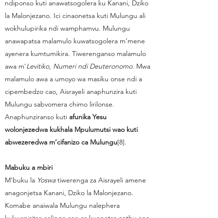
ndiponso kuti anawatsogolera ku Kanani, Dziko
la Malonjezano. Ici cinaonetsa kuti Mulungu ali
wokhulupirika ndi wamphamvu. Mulungu
anawapatsa malamulo kuwatsogolera m’mene
ayenera kumtumikira. Tiwerenganso malamulo
awa m’
Levitiko
,
Numeri ndi Deuteronomo
. Mwa
malamulo awa a umoyo wa masiku onse ndi a
cipembedzo cao, Aisrayeli anaphunzira kuti
Mulungu sabvomera chimo lirilonse.
Anaphunziranso kuti
afunika Yesu
wolonjezedwa kukhala Mpulumutsi wao kuti
abwezeredwa m’cifanizo ca Mulungu
[8].
Mabuku a mbiri
M’buku la
Yoswa
tiwerenga za Aisrayeli amene
anagonjetsa Kanani, Dziko la Malonjezano.
Komabe anaiwala Mulungu nalephera