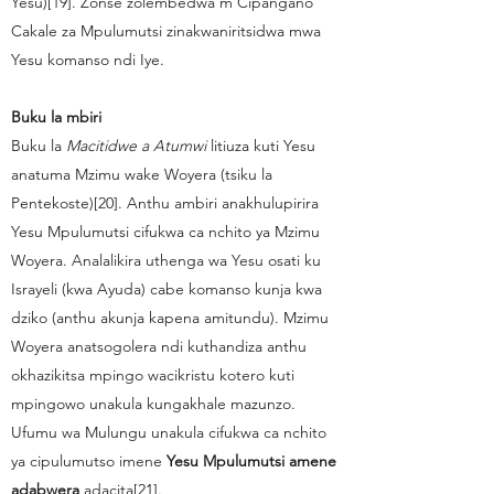
Yesu)[19]. Zonse zolembedwa m’Cipangano
Cakale za Mpulumutsi zinakwaniritsidwa mwa
Yesu komanso ndi Iye.
Buku la mbiri
Buku la
Macitidwe a Atumwi
litiuza kuti Yesu
anatuma Mzimu wake Woyera (tsiku la
Pentekoste)[20]. Anthu ambiri anakhulupirira
Yesu Mpulumutsi cifukwa ca nchito ya Mzimu
Woyera. Analalikira uthenga wa Yesu osati ku
Israyeli (kwa Ayuda) cabe komanso kunja kwa
dziko (anthu akunja kapena amitundu). Mzimu
Woyera anatsogolera ndi kuthandiza anthu
okhazikitsa mpingo wacikristu kotero kuti
mpingowo unakula kungakhale mazunzo.
Ufumu wa Mulungu unakula cifukwa ca nchito
ya cipulumutso imene
Yesu Mpulumutsi amene
adabwera
adacita[21].