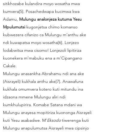
sitikhozabe kulandira moyo wosatha mwa
kumvera[5]. Posachedwapa kucimwa kwa
Adamu,
Mulungu analonjeza kutuma Yesu
Mpulumutsi
kugonjetsa chimo komanso
kubwezera cifanizo ca Mulungu m’anthu ake
ndi kuwapatsa moyo wosatha[6]. Lonjezo
lodabwitsa mwa cisomo! Lonjezoli lipitiriza
kuonekera m’mabuku ena a m’Cipangano
Cakale.
Mulungu anasankha Abrahamu ndi ana ake
(Aisrayeli) kukhala anthu ake[7]. Anawafuna
kukhala omumvera kotero kuti mitundu ina
idzaona mmene Mulungu aliri ndi
kumkhulupirira. Komabe Satana mdani wa
Mulungu anayesa mopitiriza kuononga Aisrayeli
kuti Yesu asabadwe. M’
Eksodo
tiwerenga kuti
Mulungu anapulumutsa Aisrayeli mwa cipsinjo