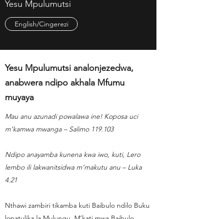
Yesu Mpulumutsi
English/Cingerezi
Yesu Mpulumutsi analonjezedwa,
anabwera ndipo akhala Mfumu
muyaya
Mau anu azunadi powalawa ine! Koposa uci
m’kamwa mwanga – Salimo 119.103
Ndipo anayamba kunena kwa iwo, kuti, Lero
lembo ili lakwanitsidwa m’makutu anu – Luka
4.21
Nthawi zambiri tikamba kuti Baibulo ndilo Buku
lopatulika la Mulungu. M’kati mwa Baibulo