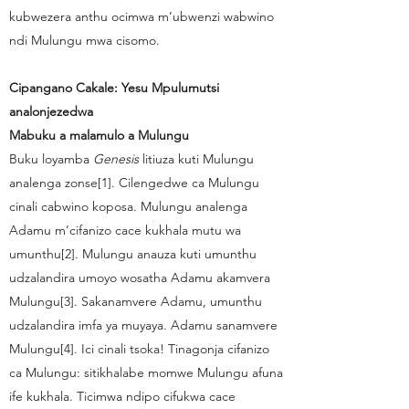
kubwezera anthu ocimwa m’ubwenzi wabwino
ndi Mulungu mwa cisomo.
Cipangano Cakale: Yesu Mpulumutsi
analonjezedwa
Mabuku a malamulo a Mulungu
Buku loyamba
Genesis
litiuza kuti Mulungu
analenga zonse[1]. Cilengedwe ca Mulungu
cinali cabwino koposa. Mulungu analenga
Adamu m’cifanizo cace kukhala mutu wa
umunthu[2]. Mulungu anauza kuti umunthu
udzalandira umoyo wosatha Adamu akamvera
Mulungu[3]. Sakanamvere Adamu, umunthu
udzalandira imfa ya muyaya. Adamu sanamvere
Mulungu[4]. Ici cinali tsoka! Tinagonja cifanizo
ca Mulungu: sitikhalabe momwe Mulungu afuna
ife kukhala. Ticimwa ndipo cifukwa cace