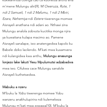
kukwaniritsa colinga cao ca kuonetsa anthu ena
m’mene Mulungu aliri[9]. M’
Oweruza, Rute, 1
ndi 2 Samueli, 1 ndi 2 Mafumu, 1 ndi 2 Mbiri,
Ezara, Nehemiya
ndi
Estere
tiwerenga momwe
Aisrayeli anathana ndi adani ao. Nthawi zina
Mulungu analola zobvuta kucitika monga njira
ya kuwaitana kulapa macimo ao. Pamene
Aisrayeli sanalape, iwo anatengedwa kapolo ku
Babele dziko lacilendo. M’kati mwa kusamvera
ndi kulangidwa kwa anthu,
Mulungu anasunga
lonjezo lake lakuti Yesu Mpulumutsi adzabadwa
mwa iwo. Cifukwa cace Mulungu sanalole
Aisrayeli kuthetsedwa.
Mabuku a nzeru
M’buku la
Yobu
tiwerenga momwe Yobu
wanzeru anakhulupirira ndi kulemekeza
Mulungu m’kati mwa zowawa[10]. M’buku la