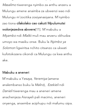
Masalimo
tiwerenga nyimbo za anthu anzeru a
Mulungu amene anaimba za ubwenzi wao ndi
Mulungu m’zocitika zosiyanasiyana. M’nyimbo
zao tiona
cilakolako cao cakuti Mpulumutsi
wolonjezedwa abwere
[11]. M'mabuku a
Miyambo
ndi
Mlaliki
muli mau anzeru okhudza
umoyo wa masiku onse. Buku la
Nyimbo ya
Solomon
ligwiritsa nchito citsanzo ca ukwati
kufotokozera cikondi ca Mulungu ca kwa anthu
ake.
Mabuku a aneneri
M’mabuku a Y
esaya, Yeremiya
(amene
analembanso buku la
Maliro
),
Ezekieli
ndi
Danieli
tiwerenga mau a aneneri amene
anachenjeza Aisrayeli pali macimo, aneneri
onyenga, ansembe aciphupu ndi mafumu oipa.