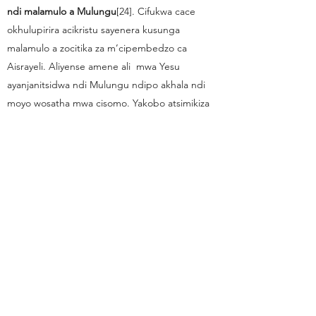
ndi malamulo a Mulungu
[24]. Cifukwa cace
okhulupirira acikristu sayenera kusunga
malamulo a zocitika za m’cipembedzo ca
Aisrayeli. Aliyense amene ali mwa Yesu
ayanjanitsidwa ndi Mulungu ndipo akhala ndi
moyo wosatha mwa cisomo. Yakobo atsimikiza
kuti cikhulupiriro cimayenda ndi nchito zabwino
nthawi zonse[25]. Akristu sacita zabwino kuti
apulumutsidwe, koma azicita mwa cikondi ca
Mulungu monga cipatso ca kukhala
opulumutsidwa.
M'makalata
1 ndi 2 Petro, 1, 2 ndi 3 Yohane
ndi
Yuda
tiwerenga macenjezo a ciphunzitso ca
bodza, taitanidwamo kukhala ndi moyo woyera
ndiponso kuti tizikondana.
Buku la kunenera