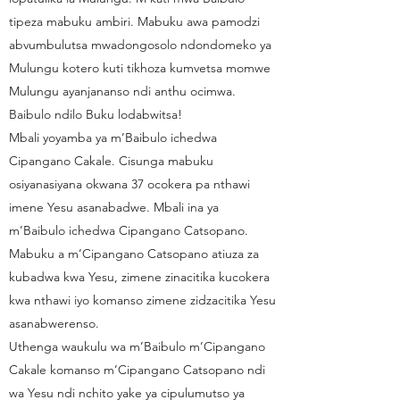
tipeza mabuku ambiri. Mabuku awa pamodzi
abvumbulutsa mwadongosolo ndondomeko ya
Mulungu kotero kuti tikhoza kumvetsa momwe
Mulungu ayanjananso ndi anthu ocimwa.
Baibulo ndilo Buku lodabwitsa!
Mbali yoyamba ya m’Baibulo ichedwa
Cipangano Cakale. Cisunga mabuku
osiyanasiyana okwana 37 ocokera pa nthawi
imene Yesu asanabadwe. Mbali ina ya
m’Baibulo ichedwa Cipangano Catsopano.
Mabuku a m’Cipangano Catsopano atiuza za
kubadwa kwa Yesu, zimene zinacitika kucokera
kwa nthawi iyo komanso zimene zidzacitika Yesu
asanabwerenso.
Uthenga waukulu wa m’Baibulo m’Cipangano
Cakale komanso m’Cipangano Catsopano ndi
wa Yesu ndi nchito yake ya cipulumutso ya