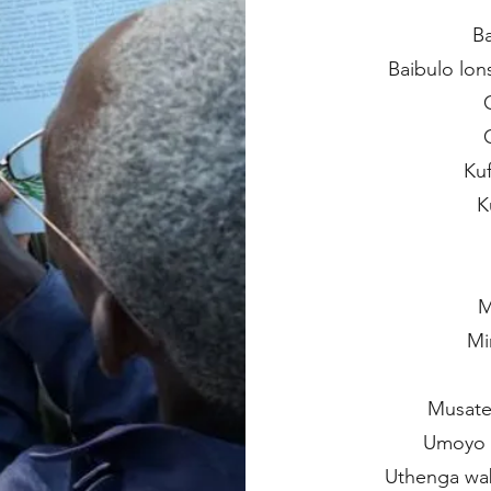
B
Baibulo lon
Ku
K
M
Mi
Musate
Umoyo 
Uthenga wa