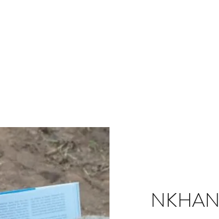
hano za ana
Maphunziro ena
Za ife
NKHANI