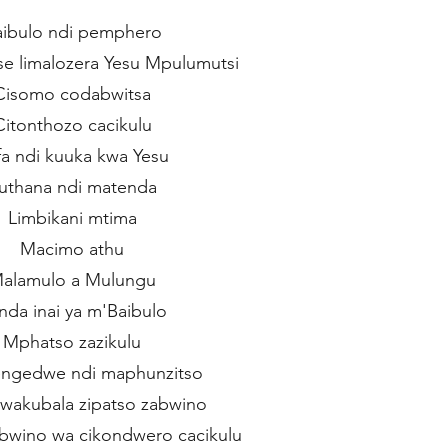
aibulo ndi pemphero
se limalozera Yesu Mpulumutsi
Cisomo codabwitsa
Citonthozo cacikulu
fa ndi kuuka kwa Yesu
uthana ndi matenda
Limbikani mtima
Macimo athu
alamulo a Mulungu
nda inai ya m'Baibulo
Mphatso zazikulu
ngedwe ndi maphunzitso
wakubala zipatso zabwino
bwino wa cikondwero cacikulu