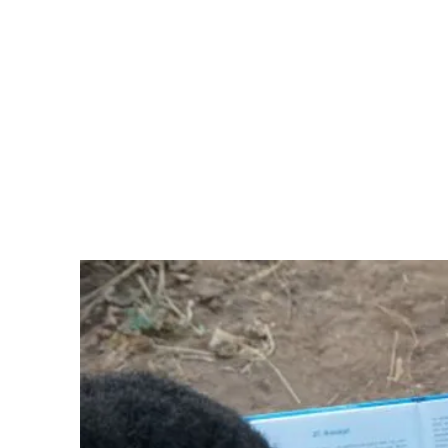
CUMA CA M'BAIBULO
Home
Nkhani za m'Baibulo
Mavidiyo
Nyimbo
Nt